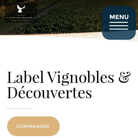
Aller
au
contenu
MENU
principal
Label Vignobles &
Découvertes
COMMANDER