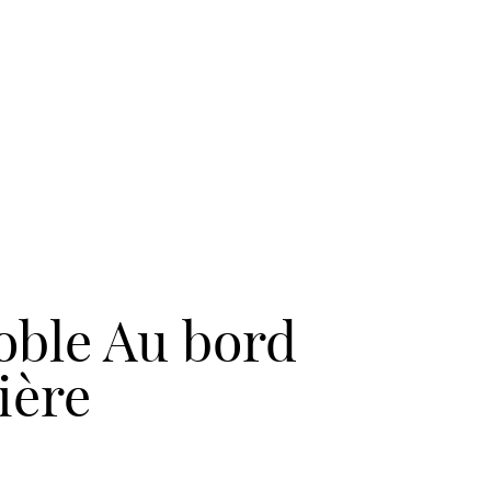
oble Au bord
vière