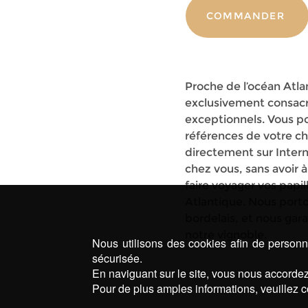
COMMANDER
Proche de l’océan Atla
exclusivement consacr
exceptionnels. Vous po
références de votre c
directement sur Intern
chez vous, sans avoir 
faire voyager vos papill
Atlantique. Nous portons
bordelais, et nous gar
notre vignoble.
Nous utilisons des cookies afin de personna
sécurisée.
En naviguant sur le site, vous nous accordez 
Pour de plus amples informations, veuillez c