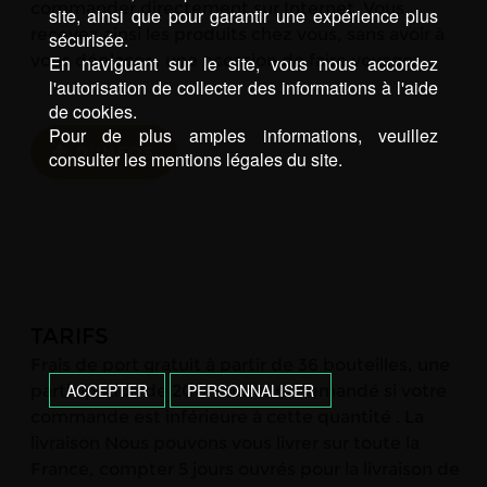
commander directement sur Internet. Vous
site, ainsi que pour garantir une expérience plus
recevez ainsi les produits chez vous, sans avoir à
sécurisée.
vous déplacer : une occasion de faire voyager …
En naviguant sur le site, vous nous accordez
l'autorisation de collecter des informations à l'aide
de cookies.
Pour de plus amples informations, veuillez
D’INFOS
consulter les mentions légales du site.
TARIFS
Frais de port gratuit à partir de 36 bouteilles, une
ACCEPTER
PERSONNALISER
participation de 20€ vous sera demandé si votre
commande est inférieure à cette quantité . La
livraison Nous pouvons vous livrer sur toute la
France, compter 5 jours ouvrés pour la livraison de